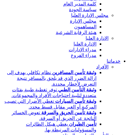
كلمة المدير العام
سياسة الجودة
مجلس الإدارة العليا
مجلس الإدارة
المساهمون
هيئة الرقابة الشرعية
الإدارة العليا
الإدارة العليا
مدراء الإدارات
مدراء الفروع
خدماتنا
الأفراد
وثيقة تأمين المسافرين
نظام تكافلي يهدف إلى
إزالة الضرر الذي قد يلحق بالمسافر نتيجة
التعرض لأخطار محددة.
وثيقة التأمين الطبي
توفر تغطية طبية بفئات
متعددة لتلبية احتياجات الأفراد والمجموعات.
وثيقة تأمين السيارات
تغطي الأضرار التي تصيب
المركبة أو الغير مقابل قسط محدد.
وثيقة تأمين الحريق والسرقة
تعوض الخسائر
الناتجة عن الحريق أو السرقة.
تأمين الطيران
يغطي هيكل الطائرات
والمسؤوليات المرتبطة بها.