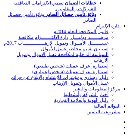
خطابات الضمان
تغطي الالتزامات التعاقدية
للشركات والمقاولين.
وثائق تأمين حصائل الصادر
وثائق تأمين حصائل
الصادر
إدارة الإلتزام
قانون المكافحة للعام 2014م
مرشــــــد ودليـــل إدارة الإلتـــــــزام مكافحة
غســـــــل الأمــوال وتمويل الإرهــــــــــــــاب 2017م
إستبيان تقييم مخاطر غسل الأموال
السياسة الداخلية لمكافحة غسل الاموال وتمويل
الارهاب
إستمارة أعرف عميلك (شخص طبيعي)
إستمارة أعرف عميلك (شخص إعتباري)
دليل إرشادي ومؤشرات للإشتباه والإبلاغ عن جرائم
غسل الأموال وتمويل الإرهاب
مركز المعلومات والنشر
أخبار الشركة وأنشطتها
دليل الهوية والعلامة التجارية
القوائم المالية
مشروعية التأمين