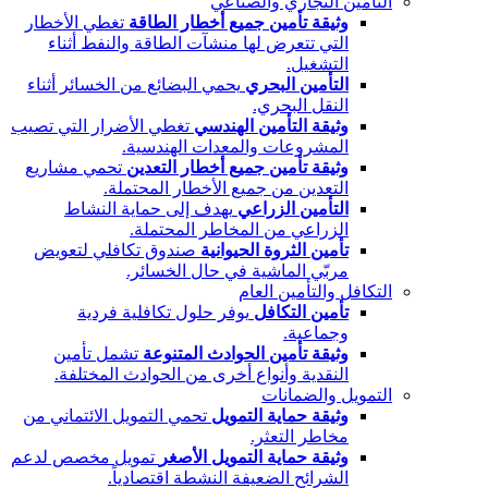
التأمين التجاري والصناعي
وثيقة تأمين جميع أخطار الطاقة
تغطي الأخطار
التي تتعرض لها منشآت الطاقة والنفط أثناء
التشغيل.
التأمين البحري
يحمي البضائع من الخسائر أثناء
النقل البحري.
وثيقة التأمين الهندسي
تغطي الأضرار التي تصيب
المشروعات والمعدات الهندسية.
وثيقة تأمين جميع أخطار التعدين
تحمي مشاريع
التعدين من جميع الأخطار المحتملة.
التأمين الزراعي
يهدف إلى حماية النشاط
الزراعي من المخاطر المحتملة.
تأمين الثروة الحيوانية
صندوق تكافلي لتعويض
مربّي الماشية في حال الخسائر.
التكافل والتأمين العام
تأمين التكافل
يوفر حلول تكافلية فردية
وجماعية.
وثيقة تأمين الحوادث المتنوعة
تشمل تأمين
النقدية وأنواع أخرى من الحوادث المختلفة.
التمويل والضمانات
وثيقة حماية التمويل
تحمي التمويل الائتماني من
مخاطر التعثر.
وثيقة حماية التمويل الأصغر
تمويل مخصص لدعم
الشرائح الضعيفة النشطة اقتصادياً.