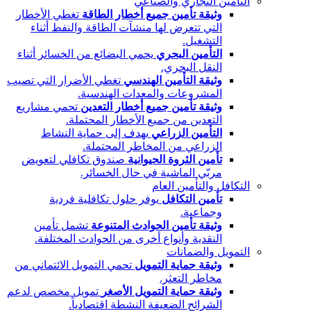
التأمين التجاري والصناعي
وثيقة تأمين جميع أخطار الطاقة
تغطي الأخطار
التي تتعرض لها منشآت الطاقة والنفط أثناء
التشغيل.
التأمين البحري
يحمي البضائع من الخسائر أثناء
النقل البحري.
وثيقة التأمين الهندسي
تغطي الأضرار التي تصيب
المشروعات والمعدات الهندسية.
وثيقة تأمين جميع أخطار التعدين
تحمي مشاريع
التعدين من جميع الأخطار المحتملة.
التأمين الزراعي
يهدف إلى حماية النشاط
الزراعي من المخاطر المحتملة.
تأمين الثروة الحيوانية
صندوق تكافلي لتعويض
مربّي الماشية في حال الخسائر.
التكافل والتأمين العام
تأمين التكافل
يوفر حلول تكافلية فردية
وجماعية.
وثيقة تأمين الحوادث المتنوعة
تشمل تأمين
النقدية وأنواع أخرى من الحوادث المختلفة.
التمويل والضمانات
وثيقة حماية التمويل
تحمي التمويل الائتماني من
مخاطر التعثر.
وثيقة حماية التمويل الأصغر
تمويل مخصص لدعم
الشرائح الضعيفة النشطة اقتصادياً.