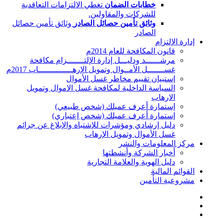
خطابات الضمان
تغطي الالتزامات التعاقدية
للشركات والمقاولين.
وثائق تأمين حصائل الصادر
وثائق تأمين حصائل
الصادر
إدارة الإلتزام
قانون المكافحة للعام 2014م
مرشــــــد ودليـــل إدارة الإلتـــــــزام مكافحة
غســـــــل الأمــوال وتمويل الإرهــــــــــــــاب 2017م
إستبيان تقييم مخاطر غسل الأموال
السياسة الداخلية لمكافحة غسل الاموال وتمويل
الارهاب
إستمارة أعرف عميلك (شخص طبيعي)
إستمارة أعرف عميلك (شخص إعتباري)
دليل إرشادي ومؤشرات للإشتباه والإبلاغ عن جرائم
غسل الأموال وتمويل الإرهاب
مركز المعلومات والنشر
أخبار الشركة وأنشطتها
دليل الهوية والعلامة التجارية
القوائم المالية
مشروعية التأمين