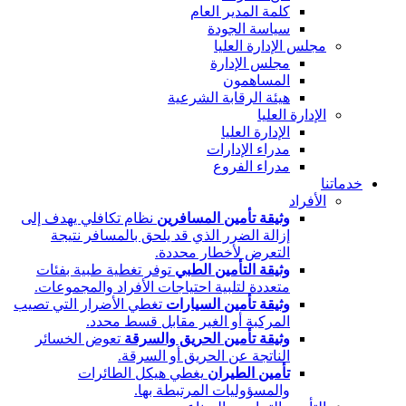
كلمة المدير العام
سياسة الجودة
مجلس الإدارة العليا
مجلس الإدارة
المساهمون
هيئة الرقابة الشرعية
الإدارة العليا
الإدارة العليا
مدراء الإدارات
مدراء الفروع
خدماتنا
الأفراد
وثيقة تأمين المسافرين
نظام تكافلي يهدف إلى
إزالة الضرر الذي قد يلحق بالمسافر نتيجة
التعرض لأخطار محددة.
وثيقة التأمين الطبي
توفر تغطية طبية بفئات
متعددة لتلبية احتياجات الأفراد والمجموعات.
وثيقة تأمين السيارات
تغطي الأضرار التي تصيب
المركبة أو الغير مقابل قسط محدد.
وثيقة تأمين الحريق والسرقة
تعوض الخسائر
الناتجة عن الحريق أو السرقة.
تأمين الطيران
يغطي هيكل الطائرات
والمسؤوليات المرتبطة بها.